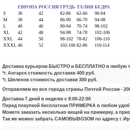
ЕВРОПА
РОССИЯ
ГРУДЬ
ТАЛИЯ
БЕДРА
S
36
42
82-86
62-66
90-94
M
38
44
86-90
66-70
94-98
L
40
46
90-94
70-74
98-102
XL
42
48
94-98
74-78
102-106
XXL
44
50
98-102
78-82
106-110
XXXL
46
52
102-106
82-86
110-114
Доставка курьером БЫСТРО и БЕСПЛАТНО в любую точ
*г. Ангарск стоимость доставки
4
00 руб.
*г. Шелехов стоимость доставки
300 руб.
Отправляем во все города страны Почтой России -
20
Доставка 7 дней в неделю
с
9:00-22:00
Перед покупкой бесплатная ПРИМЕРКА в любом удобн
Можете заказать несколько вещей на примерку, а прио
Так же можно забрать САМОВЫВОЗОМ по адресу г. Ирку