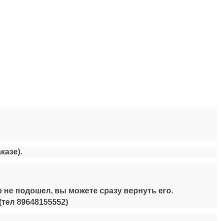
казе).
 не подошел, вы можете сразу вернуть его.
(тел
89648155552
)