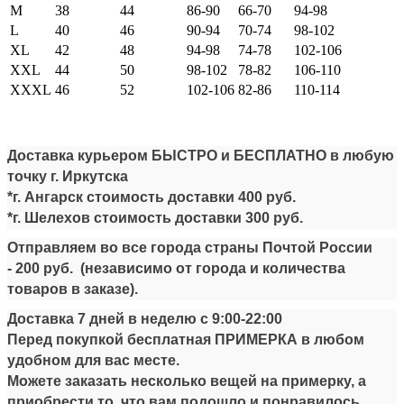
M
38
44
86-90
66-70
94-98
L
40
46
90-94
70-74
98-102
XL
42
48
94-98
74-78
102-106
XXL
44
50
98-102
78-82
106-110
XXXL
46
52
102-106
82-86
110-114
Доставка курьером БЫСТРО и БЕСПЛАТНО в любую
точку г. Иркутска
*г. Ангарск стоимость доставки
4
00 руб.
*г. Шелехов стоимость доставки
300 руб.
Отправляем во все города страны Почтой России
-
200 руб.
(независимо от города и количества
товаров в заказе).
Доставка 7 дней в неделю
с
9:00-22:00
Перед покупкой бесплатная ПРИМЕРКА в любом
удобном для вас месте.
Можете заказать несколько вещей на примерку, а
приобрести то, что вам подошло и понравилось.