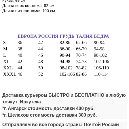
Рукав: 49 см
Длина верх костюма: 62 см
Длина низ костюма: 100 см
ЕВРОПА
РОССИЯ
ГРУДЬ
ТАЛИЯ
БЕДРА
S
36
42
82-86
62-66
90-94
M
38
44
86-90
66-70
94-98
L
40
46
90-94
70-74
98-102
XL
42
48
94-98
74-78
102-106
XXL
44
50
98-102
78-82
106-110
XXXL
46
52
102-106
82-86
110-114
Доставка курьером БЫСТРО и БЕСПЛАТНО в любую
точку г. Иркутска
*г. Ангарск стоимость доставки
4
00 руб.
*г. Шелехов стоимость доставки
300 руб.
Отправляем во все города страны Почтой России