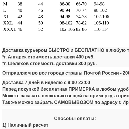
M
38
44
86-90
66-70
94-98
L
40
46
90-94
70-74
98-102
XL
42
48
94-98
74-78
102-106
XXL
44
50
98-102
78-82
106-110
XXXL
46
52
102-106
82-86
110-114
Доставка курьером БЫСТРО и БЕСПЛАТНО в любую точ
*г. Ангарск стоимость доставки
4
00 руб.
*г. Шелехов стоимость доставки
300 руб.
Отправляем во все города страны Почтой России -
20
Доставка 7 дней в неделю
с
9:00-22:00
Перед покупкой бесплатная ПРИМЕРКА в любом удобн
Можете заказать несколько вещей на примерку, а прио
Так же можно забрать САМОВЫВОЗОМ по адресу г. Ирку
Способы оплаты:
1) Наличный расчет