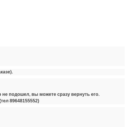
казе).
 не подошел, вы можете сразу вернуть его.
(тел
89648155552
)