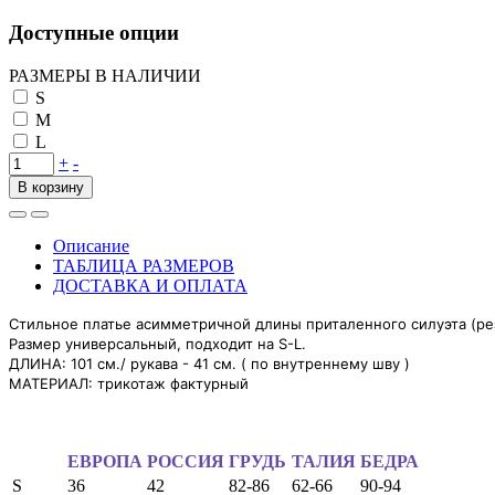
Доступные опции
РАЗМЕРЫ В НАЛИЧИИ
S
M
L
+
-
В корзину
Описание
ТАБЛИЦА РАЗМЕРОВ
ДОСТАВКА И ОПЛАТА
Стильное платье асимметричной длины приталенного силуэта (рез
Размер универсал
ьный, подходит на S-L.
ДЛИНА: 101 см./ рукава - 41 см. ( по внутреннему шву )
МАТЕРИАЛ: трикотаж фактурный
ЕВРОПА
РОССИЯ
ГРУДЬ
ТАЛИЯ
БЕДРА
S
36
42
82-86
62-66
90-94